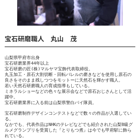
宝石研磨職人 丸山 茂
山梨県甲府市出身

宝石研磨業界44年以上

宝石研磨の匠(株)マルヤマ宝飾代表取締役。

丸玉加工・原石大割切断・回転バレルの磨きなどを使用し原石の
良さをそのまま残しつつをモットーに天然石を輝かす職人。

若い天然石研磨職人の育成指導もしている。

ミネラルショーなどの色々な展示会などで原石おじさんとして活
躍中。

宝石研磨業界に入る前は山梨県警白バイ隊員。

宝石研磨制作デザインコンテストなどで数々の作品が入選してい
る。

なかでも、代表作品はNHKのテレビなどでも紹介された山梨B級グ
ルメグランプリを受賞した『とりもつ煮』は今でも甲府駅に飾ら
れている。
