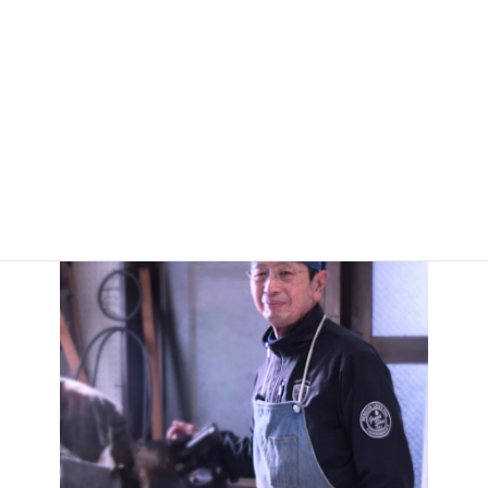
宝石研磨の匠(株)マルヤマ宝飾に就職。職歴20年。

営業の傍ら工場で修行。

プレ宝石研磨ジュエリーマスター取得。

休日には自主製作活動を行い、美術館やギャラリー(表参道、甲府
等)でのグループ展等に出品し活躍中。

YouTubeやInstagramにて加工ライブを配信中！
YouTube
instagram