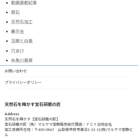
動画連動記事
原石
天然石加工
展示会
玉眼と白毫
穴あけ
糸魚川翡翠
お問い合わせ
プライバシーポリシー
天然石を輝かす宝石研磨の匠
Address
天然石を輝かす【宝石研磨の匠】
宝石研磨の匠（株）マルヤマ宝飾販売総代理店：ＹＣＹ合同会社
加工依頼所在地：〒400-0867 山梨県甲府市青沼1-13-12(株)マルヤマ宝飾ビ
ル