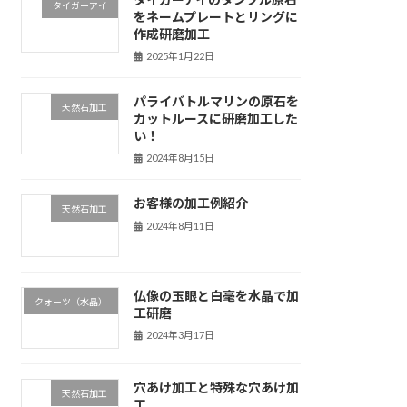
タイガーアイ
をネームプレートとリングに
作成研磨加工
2025年1月22日
パライバトルマリンの原石を
天然石加工
カットルースに研磨加工した
い！
2024年8月15日
お客様の加工例紹介
天然石加工
2024年8月11日
仏像の玉眼と白毫を水晶で加
クォーツ（水晶）
工研磨
2024年3月17日
穴あけ加工と特殊な穴あけ加
天然石加工
工