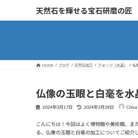
コ
ナ
天然石を輝せる宝石研磨の匠
ン
ビ
テ
ゲ
ン
ー
ツ
シ
へ
ョ
ス
ン
キ
に
ッ
移
HOME
ブログ
天然石加工
クォーツ（水晶）
仏
プ
動
仏像の玉眼と白毫を水
最
2024年3月17日
2024年3月18日
Chisa
終
更
こんにちは！今回はよく博物館や美術館、ま
新
日
る、仏像の玉眼と白毫の加工についてご紹介
時