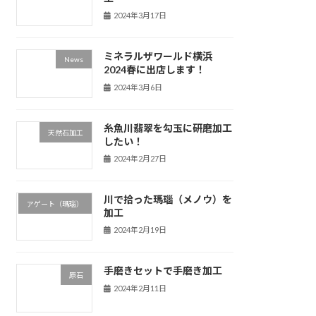
2024年3月17日
ミネラルザワールド横浜
News
2024春に出店します！
2024年3月6日
糸魚川翡翠を勾玉に研磨加工
天然石加工
したい！
2024年2月27日
川で拾った瑪瑙（メノウ）を
アゲート（瑪瑙）
加工
2024年2月19日
手磨きセットで手磨き加工
原石
2024年2月11日