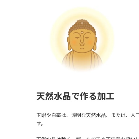
:
天然水晶で作る
加工
玉眼や白毫は、透明な天然水晶、または、人
す。