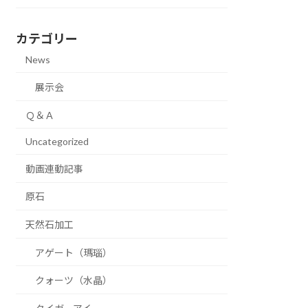
カテゴリー
News
展示会
Ｑ＆Ａ
Uncategorized
動画連動記事
原石
天然石加工
アゲート（瑪瑙）
クォーツ（水晶）