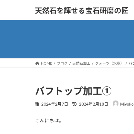
コ
ナ
天然石を輝せる宝石研磨の匠
ン
ビ
テ
ゲ
ン
ー
ツ
シ
へ
ョ
ス
ン
キ
に
ッ
移
HOME
ブログ
天然石加工
クォーツ（水晶）
バ
プ
動
バフトップ加工①
最
2024年2月7日
2024年2月18日
Miyoko
終
更
こんにちは。
新
日
時