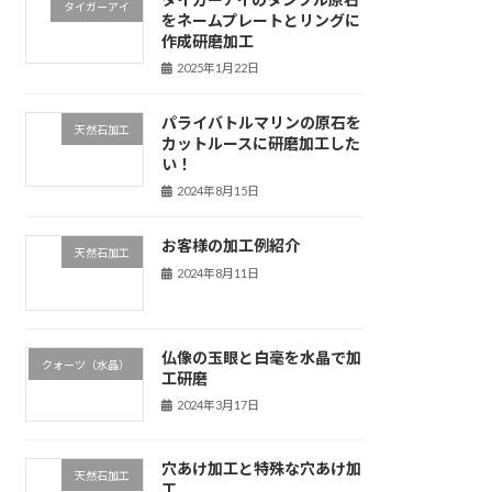
タイガーアイ
をネームプレートとリングに
作成研磨加工
2025年1月22日
パライバトルマリンの原石を
天然石加工
カットルースに研磨加工した
い！
2024年8月15日
お客様の加工例紹介
天然石加工
2024年8月11日
仏像の玉眼と白毫を水晶で加
クォーツ（水晶）
工研磨
2024年3月17日
穴あけ加工と特殊な穴あけ加
天然石加工
工