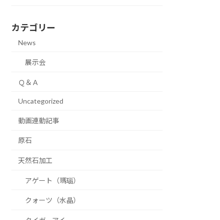
カテゴリー
News
展示会
Ｑ＆Ａ
Uncategorized
動画連動記事
原石
天然石加工
アゲート（瑪瑙）
クォーツ（水晶）