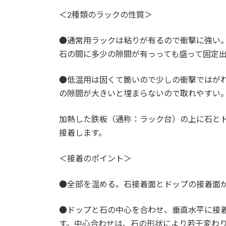
＜2種類のラックの性質＞
●通常用ラックは粘りが有るので衝撃に強い
石の間に多少の隙間が有っっても盛って固定
●低温用は固くて脆いので少しの衝撃ではが
の隙間が大きいと埋まらないので取れやすい
加熱した鉄板（通称：ラック台）の上に石と
接着します。
＜接着のポイント＞
●全部を温める。石接着面とドップの接着面
●ドップと石の中心を合わせ、垂直水平に接
す。中心合わせは、石の形状により若干変わ