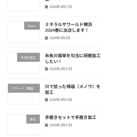
2024年3月17日
ミネラルザワールド横浜
News
2024春に出店します！
2024年3月6日
糸魚川翡翠を勾玉に研磨加工
天然石加工
したい！
2024年2月27日
川で拾った瑪瑙（メノウ）を
アゲート（瑪瑙）
加工
2024年2月19日
手磨きセットで手磨き加工
原石
2024年2月11日