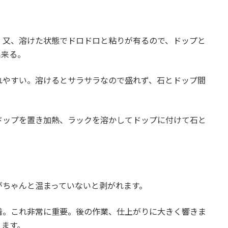
。又、溶けた状態でドロドロと粘りが有るので、ドップと
出来る。
れやすい。溶けるとサラサラなので盛れず、石とドップ間
。
ドップを置き加熱、ラックを溶かしてドップに付けて石と
がちゃんと温まっていないと剥がれます。
着。これ非常に重要。後の作業、仕上がりに大きく響きま
ります。