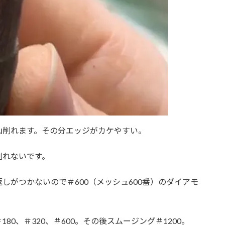
山削れます。その分エッジがカケやすい。
削れないです。
しがつかないので＃600（メッシュ600番）のダイアモ
0、＃320、＃600。その後スムージング＃1200。