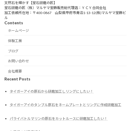
天然石を輝かす【宝石研磨の匠】
宝石研磨の匠（株）マルヤマ宝飾販売総代理店：ＹＣＹ合同会社
加工依頼所在地：〒400-0867 山梨県甲府市青沼1-13-12(株)マルヤマ宝飾ビ
ル
Contents
ホームページ
体験工房
ブログ
お問い合わせ
会社概要
Recent Posts
タイガーアイの原石から研磨加工しリングにしたい！
タイガーアイのタンブル原石をネームプレートとリングに作成研磨加工
パライバトルマリンの原石をカットルースに研磨加工したい！