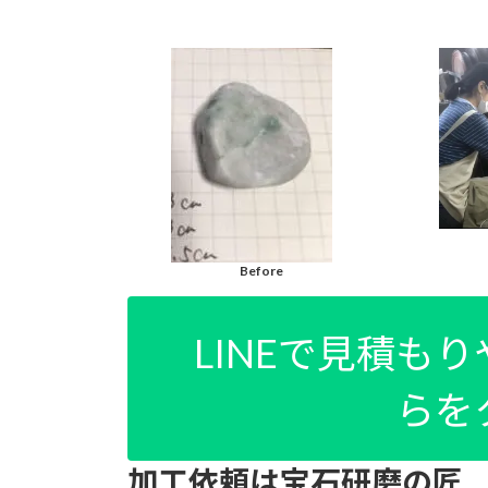
Before
LINEで見積も
らを
加工依頼は宝石
研磨の匠