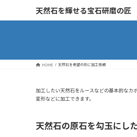
コ
ナ
天然石を輝せる宝石研磨の匠
ン
ビ
テ
ゲ
ン
ー
ツ
シ
へ
ョ
ス
ン
キ
に
ッ
移
HOME
天然石を希望の形に加工依頼
プ
動
加工したい天然石をルースなどの基本的なカ
変形などに加工できます。
天然石の原石を勾玉にし