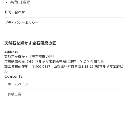
糸魚川翡翠
お問い合わせ
プライバシーポリシー
天然石を輝かす宝石研磨の匠
Address
天然石を輝かす【宝石研磨の匠】
宝石研磨の匠（株）マルヤマ宝飾販売総代理店：ＹＣＹ合同会社
加工依頼所在地：〒400-0867 山梨県甲府市青沼1-13-12(株)マルヤマ宝飾ビ
ル
Contents
ホームページ
体験工房
ブログ
お問い合わせ
会社概要