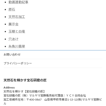
動画連動記事
原石
天然石加工
展示会
玉眼と白毫
穴あけ
糸魚川翡翠
お問い合わせ
プライバシーポリシー
天然石を輝かす宝石研磨の匠
Address
天然石を輝かす【宝石研磨の匠】
宝石研磨の匠（株）マルヤマ宝飾販売総代理店：ＹＣＹ合同会社
加工依頼所在地：〒400-0867 山梨県甲府市青沼1-13-12(株)マルヤマ宝飾ビ
ル