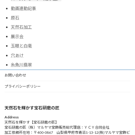
動画連動記事
原石
天然石加工
展示会
玉眼と白毫
穴あけ
糸魚川翡翠
お問い合わせ
プライバシーポリシー
天然石を輝かす宝石研磨の匠
Address
天然石を輝かす【宝石研磨の匠】
宝石研磨の匠（株）マルヤマ宝飾販売総代理店：ＹＣＹ合同会社
加工依頼所在地：〒400-0867 山梨県甲府市青沼1-13-12(株)マルヤマ宝飾ビ