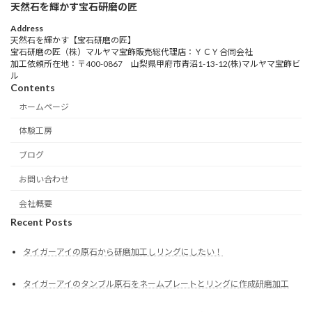
天然石を輝かす宝石研磨の匠
Address
天然石を輝かす【宝石研磨の匠】
宝石研磨の匠（株）マルヤマ宝飾販売総代理店：ＹＣＹ合同会社
加工依頼所在地：〒400-0867 山梨県甲府市青沼1-13-12(株)マルヤマ宝飾ビ
ル
Contents
ホームページ
体験工房
ブログ
お問い合わせ
会社概要
Recent Posts
タイガーアイの原石から研磨加工しリングにしたい！
タイガーアイのタンブル原石をネームプレートとリングに作成研磨加工