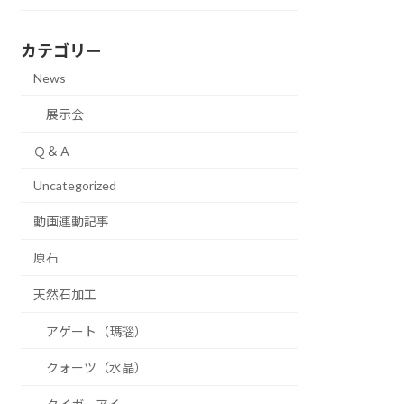
カテゴリー
News
展示会
Ｑ＆Ａ
Uncategorized
動画連動記事
原石
天然石加工
アゲート（瑪瑙）
クォーツ（水晶）