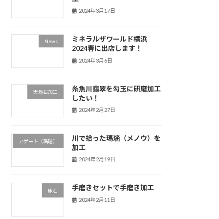
2024年3月17日
ミネラルザワールド横浜
News
2024春に出店します！
2024年3月6日
糸魚川翡翠を勾玉に研磨加工
天然石加工
したい！
2024年2月27日
川で拾った瑪瑙（メノウ）を
アゲート（瑪瑙）
加工
2024年2月19日
手磨きセットで手磨き加工
原石
2024年2月11日