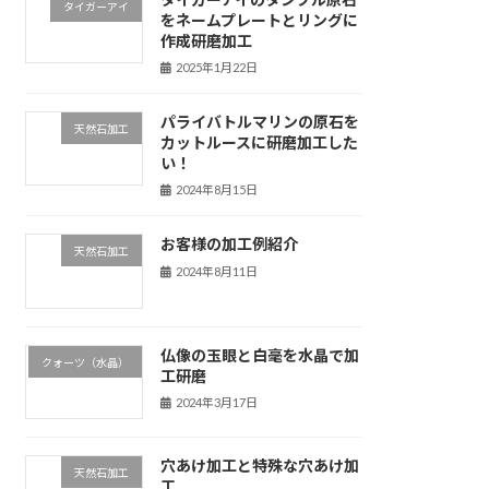
タイガーアイ
をネームプレートとリングに
作成研磨加工
2025年1月22日
パライバトルマリンの原石を
天然石加工
カットルースに研磨加工した
い！
2024年8月15日
お客様の加工例紹介
天然石加工
2024年8月11日
仏像の玉眼と白毫を水晶で加
クォーツ（水晶）
工研磨
2024年3月17日
穴あけ加工と特殊な穴あけ加
天然石加工
工