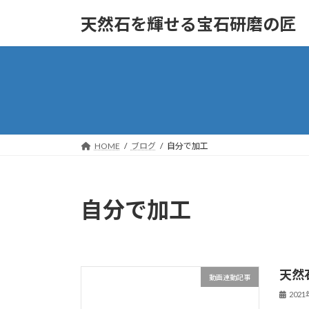
コ
ナ
天然石を輝せる宝石研磨の匠
ン
ビ
テ
ゲ
ン
ー
ツ
シ
へ
ョ
ス
ン
キ
に
ッ
移
HOME
ブログ
自分で加工
プ
動
自分で加工
天然
動画連動記事
202