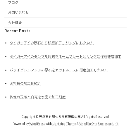
ブログ
お問い合わせ
会社概要
Recent Posts
タイガーアイの原石から研磨加工しリングにしたい！
タイガーアイのタンブル原石をネームプレートとリングに作成研磨加工
パライバトルマリンの原石をカットルースに研磨加工したい！
お客様の加工例紹介
仏像の玉眼と白毫を水晶で加工研磨
Copyright © 天然石を輝せる宝石研磨の匠 All Rights Reserved.
Powered by
WordPress
with
Lightning Theme
&
VK All in One Expansion Unit