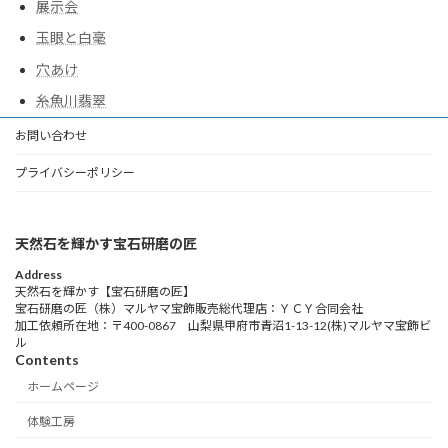
展示会
玉眼と白毫
穴あけ
糸魚川翡翠
お問い合わせ
プライバシーポリシー
天然石を輝かす宝石研磨の匠
Address
天然石を輝かす【宝石研磨の匠】
宝石研磨の匠（株）マルヤマ宝飾販売総代理店：ＹＣＹ合同会社
加工依頼所在地：〒400-0867 山梨県甲府市青沼1-13-12(株)マルヤマ宝飾ビ
ル
Contents
ホームページ
体験工房