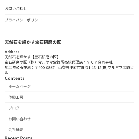
お問い合わせ
プライバシーポリシー
天然石を輝かす宝石研磨の匠
Address
天然石を輝かす【宝石研磨の匠】
宝石研磨の匠（株）マルヤマ宝飾販売総代理店：ＹＣＹ合同会社
加工依頼所在地：〒400-0867 山梨県甲府市青沼1-13-12(株)マルヤマ宝飾ビ
ル
Contents
ホームページ
体験工房
ブログ
お問い合わせ
会社概要
Recent Posts