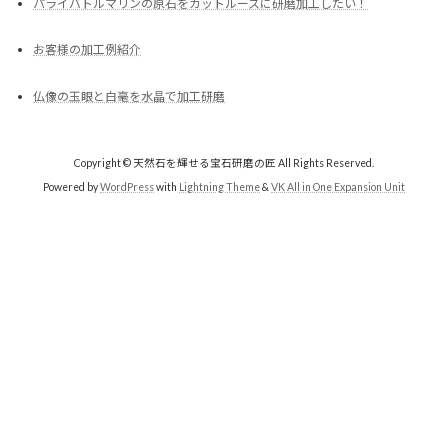
パライバトルマリンの原石をカットルースに研磨加工したい！
お客様の加工例紹介
仏像の玉眼と白毫を水晶で加工研磨
Copyright © 天然石を輝せる宝石研磨の匠 All Rights Reserved.
Powered by
WordPress
with
Lightning Theme
&
VK All in One Expansion Unit