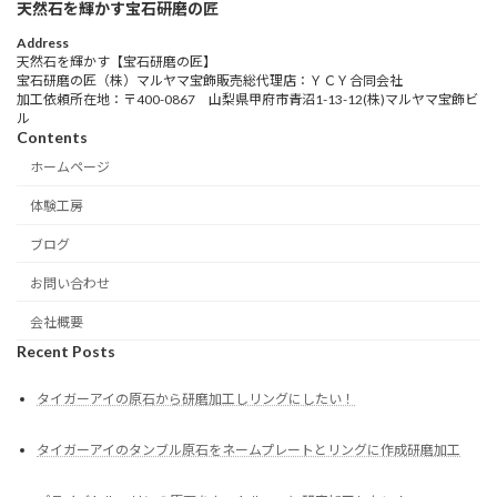
天然石を輝かす宝石研磨の匠
Address
天然石を輝かす【宝石研磨の匠】
宝石研磨の匠（株）マルヤマ宝飾販売総代理店：ＹＣＹ合同会社
加工依頼所在地：〒400-0867 山梨県甲府市青沼1-13-12(株)マルヤマ宝飾ビ
ル
Contents
ホームページ
体験工房
ブログ
お問い合わせ
会社概要
Recent Posts
タイガーアイの原石から研磨加工しリングにしたい！
タイガーアイのタンブル原石をネームプレートとリングに作成研磨加工