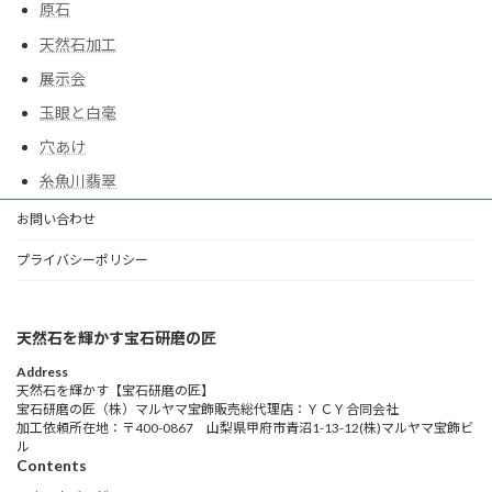
原石
天然石加工
展示会
玉眼と白毫
穴あけ
糸魚川翡翠
お問い合わせ
プライバシーポリシー
天然石を輝かす宝石研磨の匠
Address
天然石を輝かす【宝石研磨の匠】
宝石研磨の匠（株）マルヤマ宝飾販売総代理店：ＹＣＹ合同会社
加工依頼所在地：〒400-0867 山梨県甲府市青沼1-13-12(株)マルヤマ宝飾ビ
ル
Contents