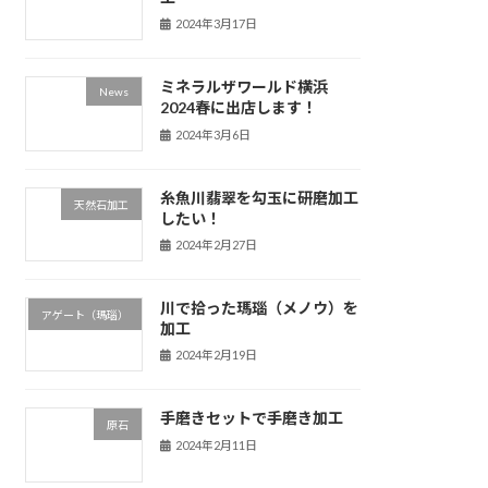
2024年3月17日
ミネラルザワールド横浜
News
2024春に出店します！
2024年3月6日
糸魚川翡翠を勾玉に研磨加工
天然石加工
したい！
2024年2月27日
川で拾った瑪瑙（メノウ）を
アゲート（瑪瑙）
加工
2024年2月19日
手磨きセットで手磨き加工
原石
2024年2月11日