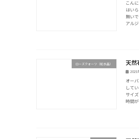
こんに
はいら
無いで
アルジ
天然
ローズクォーツ（紅水晶）
202
オーバ
してい
サイズ
時間が