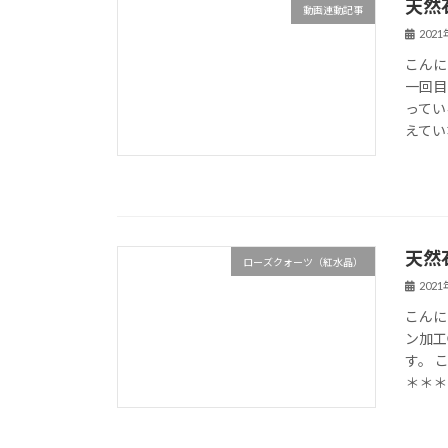
天然
動画連動記事
202
こんに
一回目
ってい
えてい
天然
ローズクォーツ（紅水晶）
202
こんに
ン加工
す。 
＊＊＊＊