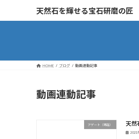
コ
ナ
天然石を輝せる宝石研磨の匠
ン
ビ
テ
ゲ
ン
ー
ツ
シ
へ
ョ
ス
ン
キ
に
ッ
移
HOME
ブログ
動画連動記事
プ
動
動画連動記事
天然
アゲート（瑪瑙）
202