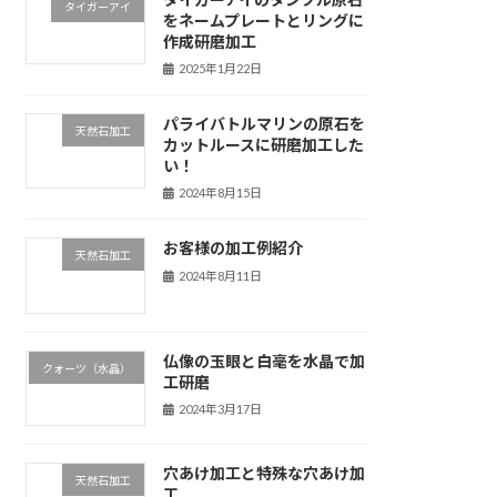
タイガーアイ
をネームプレートとリングに
作成研磨加工
2025年1月22日
パライバトルマリンの原石を
天然石加工
カットルースに研磨加工した
い！
2024年8月15日
お客様の加工例紹介
天然石加工
2024年8月11日
仏像の玉眼と白毫を水晶で加
クォーツ（水晶）
工研磨
2024年3月17日
穴あけ加工と特殊な穴あけ加
天然石加工
工