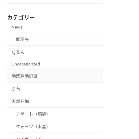
カテゴリー
News
展示会
Ｑ＆Ａ
Uncategorized
動画連動記事
原石
天然石加工
アゲート（瑪瑙）
クォーツ（水晶）